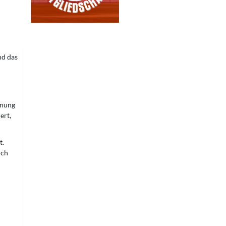
nd das
nnung
ert,
t.
ich