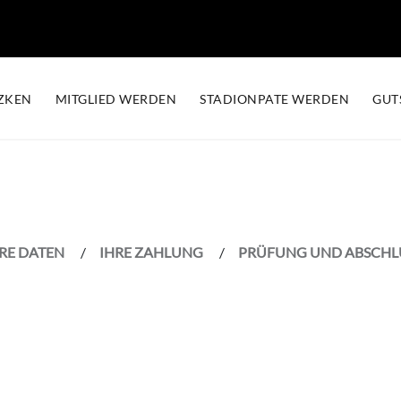
ZKEN
MITGLIED WERDEN
STADIONPATE WERDEN
GUT
RE DATEN
IHRE ZAHLUNG
PRÜFUNG UND ABSCHL