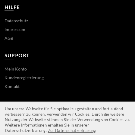
HILFE
Datenschutz
Impressum
AGB
SUPPORT
Mein Konto
Kundenregistrierung
Kontakt
ZAHLWEISEN
Um unsere Webseite für Sie optimal zu gestalten und fortlaufend
verbessern zu können, verwenden wir Cookies. Durch die weitere
Nutzung der Webseite stimmen Sie der Verwendung von Cookies zu.
Weitere Informationen erhalten Sie in unserer
Datenschutzerklärung.
Zur Datenschutzerklärung