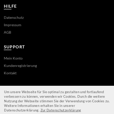
HILFE
Datenschutz
Impressum
AGB
SUPPORT
Mein Konto
Kundenregistrierung
Kontakt
ZAHLWEISEN
Um unsere Webseite für Sie optimal zu gestalten und fortlaufend
verbessern zu können, verwenden wir Cookies. Durch die weitere
Nutzung der Webseite stimmen Sie der Verwendung von Cookies zu.
Weitere Informationen erhalten Sie in unserer
Datenschutzerklärung.
Zur Datenschutzerklärung